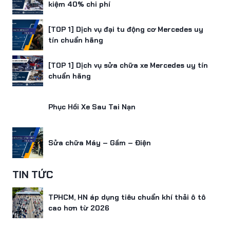
kiệm 40% chi phí
[TOP 1] Dịch vụ đại tu động cơ Mercedes uy
tín chuẩn hãng
[TOP 1] Dịch vụ sửa chữa xe Mercedes uy tín
chuẩn hãng
Phục Hồi Xe Sau Tai Nạn
Sửa chữa Máy – Gầm – Điện
TIN TỨC
TPHCM, HN áp dụng tiêu chuẩn khí thải ô tô
cao hơn từ 2026