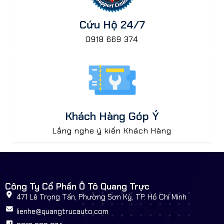
Cứu Hộ 24/7
0918 669 374
Khách Hàng Góp Ý
Lắng nghe ý kiến Khách Hàng
Công Ty Cổ Phần Ô Tô Quang Trực
471 Lê Trọng Tấn, Phường Sơn Kỳ, TP. Hồ Chí Minh
lienhe@quangtrucauto.com