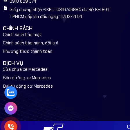
0918 669 374
Giấy chứng nhận ĐKKD: 0316746884 do Sở KH & ĐT
TPHCM cấp lần đầu ngày 12/03/2021
CHÍNH SÁCH
Chính sách bảo mật
Chính sách bảo hành, đổi trả
Phương thức thanh toán
DỊCH VỤ
Sửa chữa xe Mercedes
Bảo dưỡng xe Mercedes
Đại tu động cơ Mercedes
C