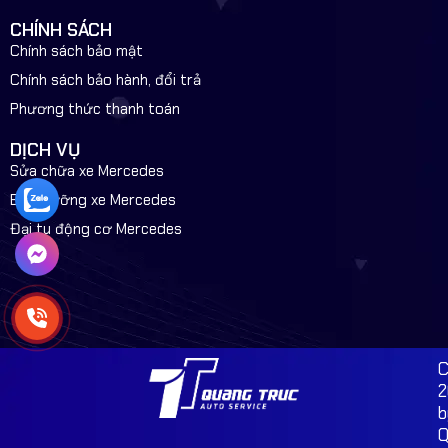
CHÍNH SÁCH
Chính sách bảo mật
Chính sách bảo hành, đổi trả
Phương thức thanh toán
DỊCH VỤ
Sửa chữa xe Mercedes
Bảo dưỡng xe Mercedes
Đại tu động cơ Mercedes
C
2
b
Q