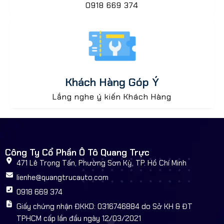
0918 669 374
Khách Hàng Góp Ý
Lắng nghe ý kiến Khách Hàng
Công Ty Cổ Phần Ô Tô Quang Trực
471 Lê Trọng Tấn, Phường Sơn Kỳ, TP. Hồ Chí Minh
lienhe@quangtrucauto.com
0918 669 374
Giấy chứng nhận ĐKKD: 0316746884 do Sở KH & ĐT
TPHCM cấp lần đầu ngày 12/03/2021