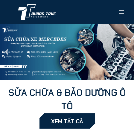
SỬA CHỮA & BẢO DƯỠNG Ô
TÔ
XEM TẤT CẢ